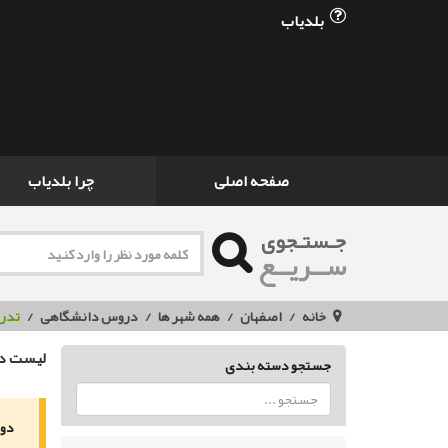
بلدیاب
صفحه اصلی
چرا بلدیاب
جـستـجوی
ســریــع
خانه
اصفهان
همه شهر ها
دروس دانشگاهی
تدری
لیست دو
جستجو دسته بندی
دور