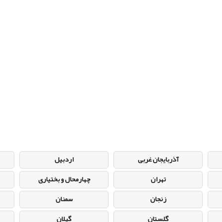
آذربایجان غربی
اردبیل
تهران
چهارمحال و بختیاری
زنجان
سمنان
گلستان
گیلان