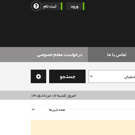
ورود
ثبت نام
تماس با ما
درخواست معلم خصوصی
جستـجو
امروز شنبه 17 مرداد 1405