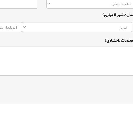
تان / شهر (اجباری)
ضیحات (اختیاری)