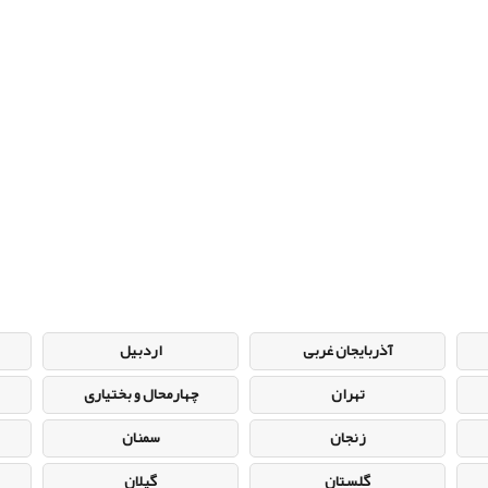
آذربایجان غربی
اردبیل
تهران
چهارمحال و بختیاری
زنجان
سمنان
گلستان
گیلان