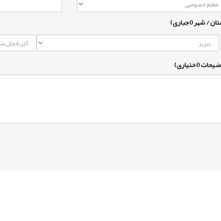
تان / شهر (اجباری)
ضیحات (اختیاری)