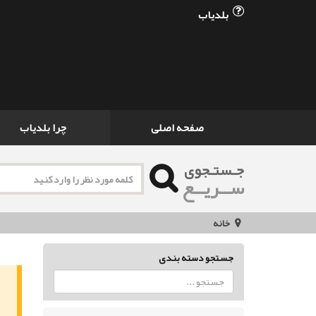
بلدیاب
صفحه اصلی
چرا بلدیاب
جـستـجوی
ســریــع
خانه
جستجو دسته بندی