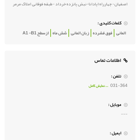
اصفهان- چهارراه اپادانا-نبش پانزده خرداد -طبقه فوقانی املاک مرمر
کلمات کلیدی :
المانی
فوق فشرده
زبان المانی
شش ماه
ازسطح A1 -B1
اطلاعات تماس
تلفن :
031-364
... نمايش کامل
موبایل :
---
ایمیل :